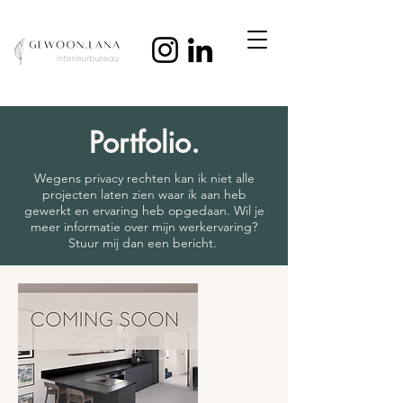
Portfolio.
Wegens privacy rechten kan ik niet alle
projecten laten zien waar ik aan heb
gewerkt en ervaring heb opgedaan. Wil je
meer informatie over mijn werkervaring?
Stuur mij dan een bericht.